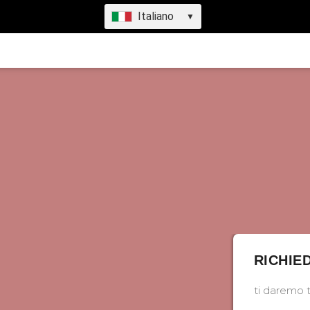
Italiano
▼
RICHIE
ti daremo t