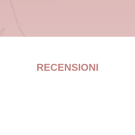
RECENSIONI
a nel web-marketing sia nella programmazione. Consigliati !!
pochi ! 5 stelle con lode!"
Giuseppe
Google