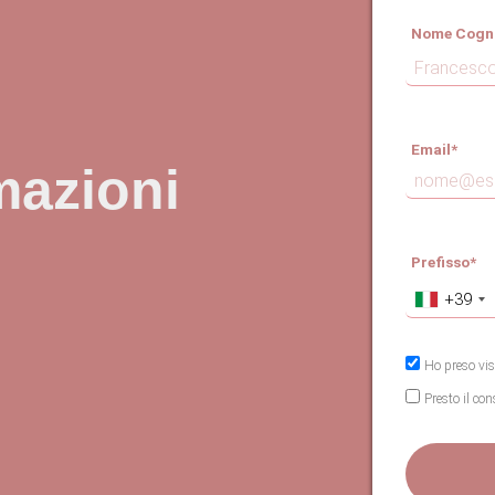
Nome Cogn
Email*
mazioni
Prefisso*
N
+39
Ho preso visi
Presto il con