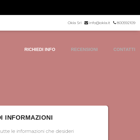
Okla Srl
info@okla.it
800592109
RICHIEDI INFO
RECENSIONI
CONTATTI
DI INFORMAZIONI
utte le informazioni che desideri